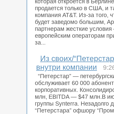
которая откроется в Берлине
продается только в США, и т
компания AT&T. Из-за того, 
будет заведомо большим, Ap
партнерам жесткие условия —
европейским операторам при
за...
Из своих/“Петерста
внутри компании
9:2
“Петерстар” — петербургск
обслуживает 60 000 абоненто
корпоративных. Консолидиро
млн, EBITDA — $47 млн.В ию
группы Synterra. Незадолго 
“Петерстара” офшору “Промс