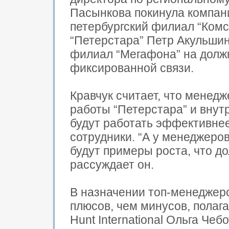
Пасынкова покинула компани
петербургский филиал “Комс
“Петерстара” Петр Акульши
филиал “Мегафона” на долж
фиксированной связи.
Кравчук считает, что менед
работы “Петерстара” и внут
будут работать эффективне
сотрудники. “А у менеджеров
будут примеры роста, что д
рассуждает он.
В назначении топ-менеджеро
плюсов, чем минусов, полаг
Hunt International Ольга Чеб