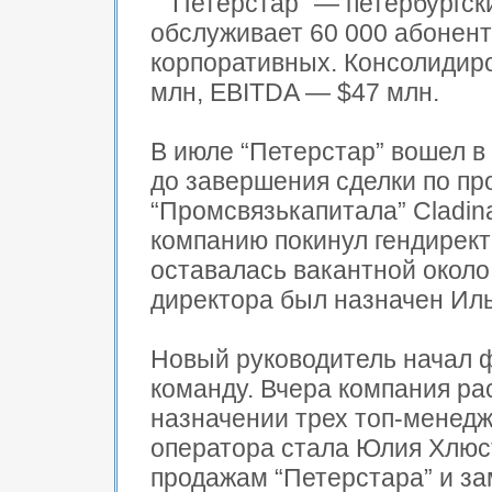
“Петерстар” — петербургск
обслуживает 60 000 абоненто
корпоративных. Консолидиро
млн, EBITDA — $47 млн.
В июле “Петерстар” вошел в 
до завершения сделки по п
“Промсвязькапитала” Cladin
компанию покинул гендирект
оставалась вакантной около 
директора был назначен Иль
Новый руководитель начал 
команду. Вчера компания р
назначении трех топ-менед
оператора стала Юлия Хлюс
продажам “Петерстара” и з