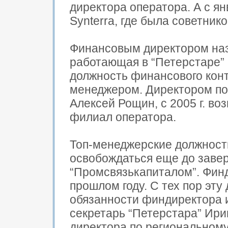
директора оператора. А с ян
Synterra, где была советник
Финансовым директором наз
работающая в “Петерстаре” 
должность финансового кон
менеджером. Директором по
Алексей Рощин, с 2005 г. в
филиал оператора.
Топ-менеджерские должности
освобождаться еще до заве
“Промсвязькапиталом”. Финд
прошлом году. С тех пор эту
обязанности финдиректора и
секретарь “Петерстара” Ир
директора по региональному