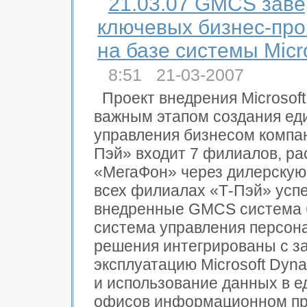
21.03.07 GMCS зав
ключевых бизнес-про
на базе системы Micr
8:51 21-03-2007
Проект внедрения Microsof
важным этапом создания е
управления бизнесом компан
Пэй» входит 7 филиалов, р
«МегаФон» через дилерскую 
всех филиалах «Т-Пэй» усп
внедренные GMCS система б
система управления персон
решения интегрированы с 
эксплуатацию Microsoft Dyn
и использование данных в е
офисов информационном про