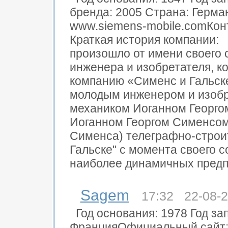
бренда: 2005 Страна: Герм
www.siemens-mobile.comКонт
Краткая история компании
произошло от имени своего 
инженера и изобретателя, к
компанию «Сименс и Гальске
молодым инженером и изоб
механиком Иоганном Георгом
Иоганном Георгом Сименсо
Сименса) телеграфно-строи
Гальске" с момента своего 
наиболее динамичных предпр
Sagem
17:32 22-08-
Год основания: 1978 Год за
ФранцияОфициальный сайт