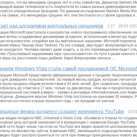
оспорить, что вы менеджер средних лет и отец семейства. Директор Nielsen 
у каждой марки телефонов есть покупатели из самых разных демографических 
суются определенные брэндами. По данным исследования Nielsen Media Re
на семью, это менеджеры средних лет, они беспокоятся о своем здоровье и ..
отает над алгоритмом виртуальных наушников
1:17 29-03-200
ация Microsoft приступила к разработке нового программного обеспечения, к
ковые волны создаваемые динамиками (в идеале, встроенными в монитор) буду
ши пользователя, создавая как бы виртуальные наушники. Microsoft поручила
ния Ивану Ташеву (Ivan Tashev). По его словам, звук будет фокусироваться на
и находился. Человек сможет даже ходить, а за его перемещением будет сл
тчик. Посылаемый наушниками звук «рассасывается» по пути к ушам нужного 
лишь на расстоянии пары дюймов. Идея фокусировки сигнала ...
ниям Windows Vista стала самой продаваемой ОС Microsof
орация Microsoft представила официальные данные о продаже лицензионны
a для домашних пользователей. За первый месяц продаж, которым считается
 была продана общим количеством в 20 млн. копий. Для сравнения, предыд
бралась до отметки в 17 млн. только за два месяца. «Как мы и предполагали,
рационной системой в мире» - заявил в интервью informationweek.com Кевин 
nt group. Домашняя версия Windows Vista поступила на прилавки 30 января. Р
ентов состоялся в конце прошлого года – ее продажи не учитыв...
ападные медиа-холдинги создают конкурента YouTube
15:0
е медиа-холдинги NBC Universal и News Corp. объявили о планах по создан
сновная цель которой заключается в конкуренции с сервисом Google YouTube
ой сети будет иным, так если на YouTube все видео хранится централизовано
елены по множеству сайтов. Компания NBC, являющаяся подразделением Gener
х видео будет распространяться по сети при помощи принципиально нового ви