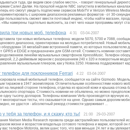
дываться туда, где видим свое слабое место», - говорит генеральный директ
рмам Салил Далви. На прошлой неделе NBC запустила в мобильных каналах
теперь его смогут увидеть подписчики сервисов MobiTV и Verizon Wireless Medi
периментировать с широким диапазонов рекламных форматов - от 30-секундн
где пользователь сможет ввести почтовый индекс, чтобы найти магазин, про
 «Мы намерены тщательно выяснить, за счет чего наши программы могут стат
вила три новых моб. телефона
4:31 03-04-2007
дставила три новых мобильных телефона: модели 5070, 5700 и 7088, сообщае
 ценового диапазона, ориентирован на молодых потребителей. Новый мобиль
и оборудован 16 мегабайтами встроенной памяти, из которых пользователю до
 GPRS и EDGE и предназначен для GSM-сетей. Стоимость новинки составит
продолжением линейки музыкальных смартфонов XpressMusic. Телефон обор
амерой, 2,2-дюймовым экраном с разрешением 240 х 320 и поворотным модул
правления музыкальным плеером, как у Nokia 3250. Новинка поддерживает кар
т телефон для поклонников Ferrari
4:22 03-04-2007
нсировала новый мобильный телефон, сообщается на сайте Gizmodo. Модель F
м тиражом в 1947 экземпляров. Отличительными особенностями нового моби
ari на лицевой стороне телефона, отделка из красной кожи и крышка отсека
альянского спорткара. Стоимость новинки не объявлена, но можно предположи
т не одну тысячу долларов. Телефоны компании Vertu производятся вручную и
т многократные тесты, что сказывается на цене. Однако самым дорогим моби
чевидно, не удастся - абсолютный рекорд стоимости удерживает ...
 у тебя за телефон, и я скажу, кто ты!
21:00 29-03-2007
ания Nielsen Media Research провела среди австралийских пользователей и
разом жизни и возрастом владельца сотового телефона и марки, которой он 
у вас телефон Motorola, велик шанс того, что вам меньше 24 лет и вы увлекает