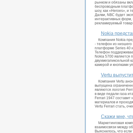
рынком и обязаны вкла
беспроводным платфо
шоу, как «Heroes», и 
Далви, NBC будет экс
интерактивных форм, 
рекламируемый товар.
Nokia предста
Компания Nokia пре
- телефон из низшего
платформе Series 40 
Телефон поддерживает
Nokia 5700 является 
двухмегапиксельной к
камерой и кнопками у
Vertu выпусти
Компания Vertu ано
выпущена ограниченны
являются логотип Ferr
в виде педали газа ит
Ferrari 1947 состави
материалов и проходя
Vertu Ferrari стать, о
Скажи мне, что
Маркетинговая комп
взаимосвязи между об
Выяснилось, что если 