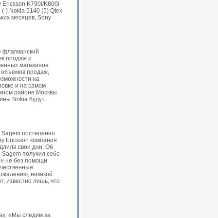
 Ericsson K790i/K800i
(-) Nokia 5140 (5) Qtek
ьких месяцев, Sony
е флагманский
ек продаж и
менных магазинов
я объемов продаж,
возможности на
овке и на самом
ижном районе Москвы
ины Nokia будут
и Sagem постепенно
y Ericsson компания
длила свои дни. Об
то Sagem получил себе
он не без помощи
ачественные
сожалению, никакой
, известно лишь, что
ах. «Мы следим за