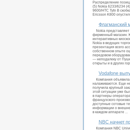
Распределение позиций
(5) Nokia 6233/6234 (4)
9600/HTC Tytn В скоб
Ericsson K800 опустил
Флагманский м
Nokia представляет
фирменный магазин. К
интерактивных киоско
Nokia в ведущих торг
презентация всего ас
собственном опыте оц
передовом оборудован
— неподалеку от Пушк
открыты и в других гор
Vodafone вып
Компания объявила 
налаживаются. Еще не
получила крупный зак
этой ситуации уже был
в партнеры оператора
французского произво
доступные сотовые те
информации о внешнем
в каждом аппарате ...
NBC начнет п
Компания NBC Unive