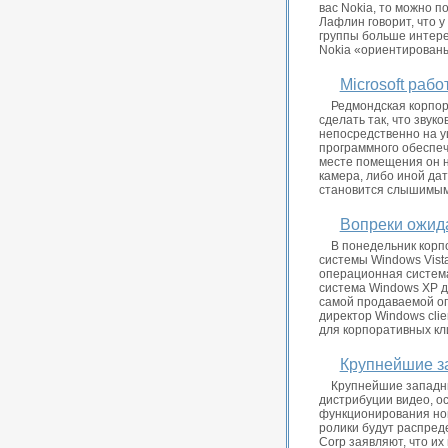
вас Nokia, то можно п
Лафлин говорит, что 
группы больше интере
Nokia «ориентированы 
Microsoft раб
Редмондская корпор
сделать так, что зву
непосредственно на у
программного обеспече
месте помещения он н
камера, либо иной да
становится слышимым 
Вопреки ожида
В понедельник корп
системы Windows Vist
операционная система
система Windows XP до
самой продаваемой опе
директор Windows clie
для корпоративных кли
Крупнейшие з
Крупнейшие западны
дистрибуции видео, о
функционирования нов
ролики будут распред
Corp заявляют, что и