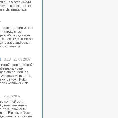
Media Research Джоди
групп, но некоторые
search, владельцы
.
7
оторое в теории может
т направляться
 разработку данного
 человеке, в каком бы
едить либо цифровая
пользователя и
t
0:19 29-03-2007
х копий операционной
 февраль, новая
ущая операционная
 Windows Vista стала
Кутц (Kevin Kutz),
елиз Windows Vista
1 23-03-2007
ию крупной сети
. Однако механизм
, то в новой сети
al Electric, и News
деоплеера, а помогут