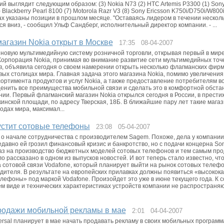
 выглядит следующим образом: (3) Nokia N73 (2) HTC Artemis P3300 (1) Sony
 Blackberry Pearl 8100 (7) Motorola Razr V3 (8) Sony Ericsson K750i/D750i/W800i 
ках указаны позиции в прошлом месяце. "Оставаясь лидером в течении нескол
ся вниз, - сообщил Ульф Сандберг, исполнительный директор компании. - ...
агазин Nokia открыт в Москве
17:35 08-04-2007
 новую мультимедийную систему розничной торговли, открывая первый в мир
орпорация Nokia, принимая во внимание развитие сети мультимедийных точ
в, объявила сегодня о своем намерении открыть несколько флагманских фир
овых столицах мира. Главная задача этого магазина Nokia, помимо увеличени
сортимента продуктов и услуг Nokia, а также предоставление потребителям 
енить все преимущества мобильной связи и сделать это в комфортной обстан
ии. Первый флагманский магазин Nokia открылся сегодня в России, в прест
инской площади, по адресу Тверская, 18Б. В ближайшие пару лет такие магаз
одах мира, максимал...
устит сотовые телефоны
23:08 05-04-2007
о начале сотрудничества с производителем Sagem. Похоже, дела у компани
давно ей грозил финансовый кризис и банкротство, но с подачи концерна Son
аз на производство бюджетных моделей сотовых телефонов и тем самым про
о рассказано в одном из выпусков новостей. И вот теперь стало известно, ч
 сотовой связи Vodafone, который планирует выйти на рынок сотовых телеф
дителя. В результате на европейских прилавках должны появиться «высокок
лефоны» под маркой Vodafone. Произойдет это уже в июне текущего года. К 
 виде и технических характеристиках устройств компании не распространяют
родажи мобильной рекламы в мае
2:01 04-04-2007
rsal планирует в мае начать продавать рекламу в своих мобильных программ