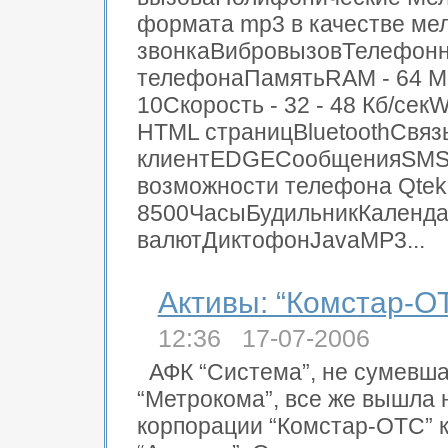
формата mp3 в качестве ме
звонкаВибровызовТелефонна
телефонаПамятьRAM - 64 М
10Скорость - 32 - 48 Кб/се
HTML страницBluetoothСвяз
клиентEDGEСообщенияSMSО
возможности телефона Qtek
8500ЧасыБудильникКалендар
валютДиктофонJavaMP3...
Активы: “Комстар-О
12:36 17-07-2006
АФК “Система”, не сумевша
“Метрокома”, все же вышла н
корпорации “Комстар-ОТС” к