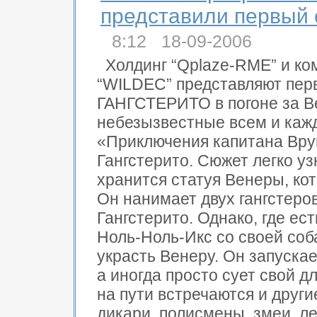
представили первый 
8:12 18-09-2006
Холдинг “Qplaze-RME” и к
“WILDEC” представляют пе
ГАНГСТЕРИТО в погоне за Ве
небезызвестные всем и каж
«Приключения капитана Вру
Гангстерито. Сюжет легко у
хранится статуя Венеры, кот
Он нанимает двух гангстеро
Гангстерито. Однако, где ес
Ноль-Ноль-Икс со своей соб
украсть Венеру. Он запускае
а иногда просто сует свой д
на пути встречаются и друг
дикари, полисмены, змеи, л