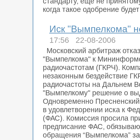
стандарту, еще не принятом
когда такое одобрение будет
Иск "Вымпелкома" н
17:56 22-08-2006
Московский арбитраж отказ
"Вымпелкома" к Мининформс
радиочастотам (ГКРЧ). Комп
незаконным бездействие ГКР
радиочастоты на Дальнем Во
"Вымпелкому" решение о вы
Одновременно Пресненский 
в удовлетворении иска к Ф
(ФАС). Комиссия просила п
предписание ФАС, обязываю
обращения “Вымпелкома” за