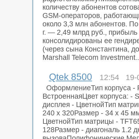
количеству абонентов сотов
GSM-операторов, работающи
около 3,3 млн абонентов. П
г. — 2,49 млрд руб., прибыл
консолидированы ее генди
(через сына Константина, 
Marshall Telecom Investment..
Qtek 8500
12:54 19-
ОформлениеТип корпуса - 
ВстроеннаяЦвет корпуса: - S
дисплея - ЦветнойТип матр
240 x 320Размер - 34 х 45 
ЦветнойТип матрицы - TFT6
128Размер - диагональ 1.2
вызоваПолифонические Мел