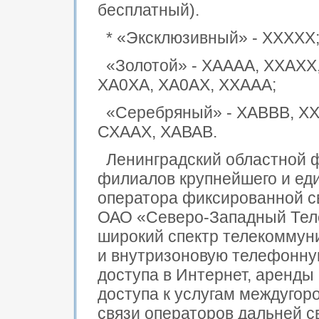
бесплатный).
* «Эксклюзивный» - ХХХХХ
«Золотой» - ХАААА, ХХАХХ
ХА0ХА, ХА0АХ, ХХААА;
«Серебряный» - ХАВВВ, Х
СХААХ, ХАВАВ.
Ленинградский областной 
филиалов крупнейшего и ед
оператора фиксированной с
ОАО «Северо-Западный Тел
широкий спектр телекоммун
и внутризоновую телефонную
доступа в Интернет, аренды
доступа к услугам междуго
связи операторов дальней с