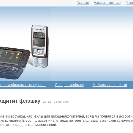
Главная
Написать письмо
Рекл
ели мобильных телефонов
Все для мобилок
Мобильные новинки
защитит флэшку
23:12 21-09-2007
кие аксессуары, как чехлы для флэш-накопителей, вряд ли появятся в ассорт
о компания Elecom думает иначе, ведь потерять флэшку в женской сумочке не
жно уже изрядно травмированной.