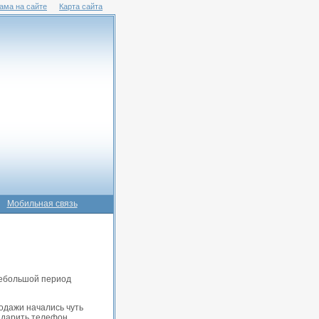
ама на сайте
Карта сайта
Мобильная связь
небольшой период
одажи начались чуть
а дарить телефон