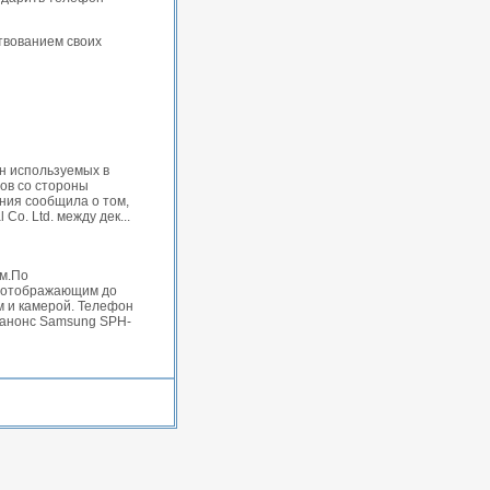
твованием своих
н используемых в
дов со стороны
ания сообщила о том,
Co. Ltd. между дек...
мм.По
, отображающим до
м и камерой. Телефон
 анонс Samsung SPH-