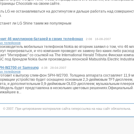
траницы Chocolate на своем сайте.
ть LG не останавливаться на достигнутом и дальше работать над совершенс
.
станет ли LG Shine таким же популярным
енит 46 миллионов батарей в своих телефонах
2:08 16-08-2007
ых телефонов
оизводитель мобильных телефонов Nokia во вторник заявил о том, что 46 мл
гут перегреваться, и что компания проведет их замену без каких-либо расхо
ет "Интерфакс" со ссылкой на The International Herald Tribune.Финская комп
C под брендом Nokia были произведены японской Matsushita Electric Industrial 
PH-W2700 от Samsung
4:38 28-04-2007
ых телефонов
отовит к выпуску слим-фон SPH-W2700. Толщина аппарата составляет 11,9 
ормации устройство будет оснащено основным 2,3-дюймовым TFT-дисплеем
вета, и дополнительным 0,9-дюймовым OLED-дисплеем; музыкальным плееро
Модель будет представлена в нескольких цветовых решениях.Официальный
ижайшее в...
© 2007. При цитировании материалов сайта гиперссылка на наш сайт обязательна.