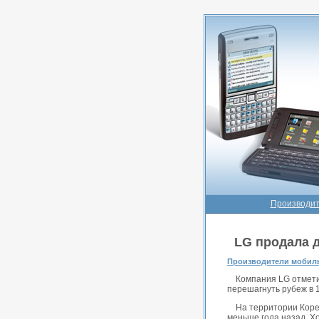
Производит
LG продала 
Производители мобил
Компания LG отмети
перешагнуть рубеж в 
На территории Коре
меньше года назад. Х