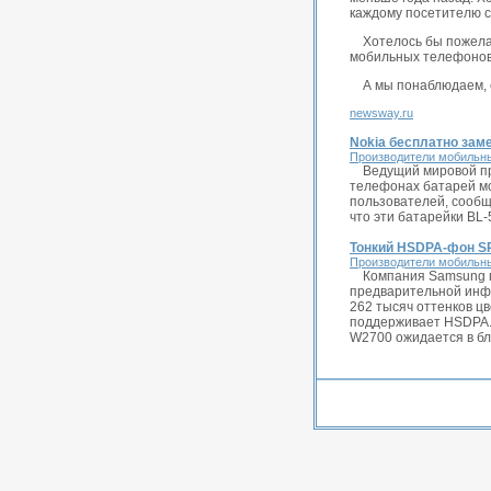
каждому посетителю с
Хотелось бы пожела
мобильных телефонов
А мы понаблюдаем, 
newsway.ru
Nokia бесплатно зам
Производители мобильн
Ведущий мировой пр
телефонах батарей мо
пользователей, сообща
что эти батарейки BL-5
Тонкий HSDPA-фон S
Производители мобильн
Компания Samsung г
предварительной инф
262 тысяч оттенков ц
поддерживает HSDPA.
W2700 ожидается в бл